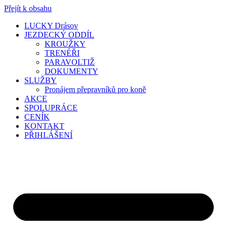
Přejít k obsahu
LUCKY Drásov
JEZDECKÝ ODDÍL
KROUŽKY
TRENÉŘI
PARAVOLTIŽ
DOKUMENTY
SLUŽBY
Pronájem přepravníků pro koně
AKCE
SPOLUPRÁCE
CENÍK
KONTAKT
PŘIHLÁŠENÍ