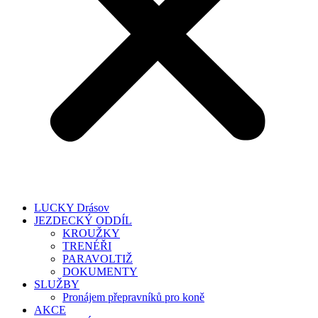
LUCKY Drásov
JEZDECKÝ ODDÍL
KROUŽKY
TRENÉŘI
PARAVOLTIŽ
DOKUMENTY
SLUŽBY
Pronájem přepravníků pro koně
AKCE